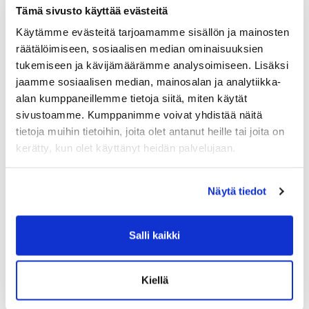
Tämä sivusto käyttää evästeitä
9x maljakyykky
Käytämme evästeitä tarjoamamme sisällön ja mainosten
10x heilautus
räätälöimiseen, sosiaalisen median ominaisuuksien
tukemiseen ja kävijämäärämme analysoimiseen. Lisäksi
11x yleisliike kuulan yli
jaamme sosiaalisen median, mainosalan ja analytiikka-
12x turkkilainen ylösnousu
alan kumppaneillemme tietoja siitä, miten käytät
sivustoamme. Kumppanimme voivat yhdistää näitä
TO
tietoja muihin tietoihin, joita olet antanut heille tai joita on
5x5 kyykky
kerätty, kun olet käyttänyt heidän palvelujaan.
5x10m askelkyykkykävely
Näytä tiedot
PE
5+3+1min kaikki ergit
Salli kaikki
***
50x tempaus käsipainolla
Kiellä
30x punnerrus