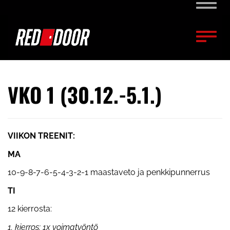
Naviga
Naviga
VKO 1 (30.12.-5.1.)
VIIKON TREENIT:
MA
10-9-8-7-6-5-4-3-2-1 maastaveto ja penkkipunnerrus
TI
12 kierrosta:
1. kierros: 1x voimatyöntö