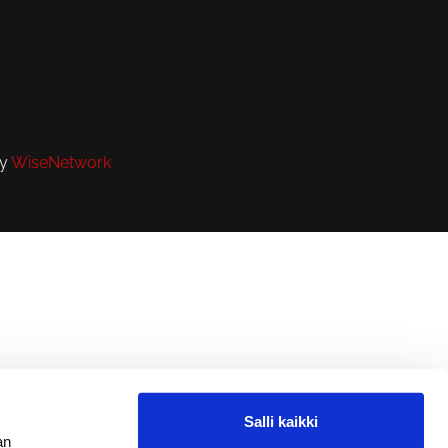
by
WiseNetwork
Salli kaikki
an