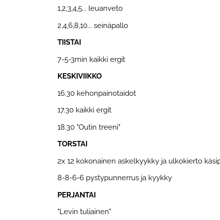
1,2,3,4,5... leuanveto
2,4,6,8,10... seinäpallo
TIISTAI
7-5-3min kaikki ergit
KESKIVIIKKO
16.30 kehonpainotaidot
17.30 kaikki ergit
18.30 "Outin treeni"
TORSTAI
2x 12 kokonainen askelkyykky ja ulkokierto käsip
8-8-6-6 pystypunnerrus ja kyykky
PERJANTAI
"Levin tuliainen"