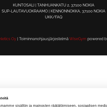
KUNTOSALI | TANHUANKATU 2, 37100 NOKIA
SUP-LAUTAVUOKRAAMO | KENNONNOKKA, 37100 NOKIA
UKK/FAQ
letics Oy
| Toiminnanohjausjärjestelmä
WiseGym
powered 
teitä
mamme sisällön ja mainosten räätälöimiseen, sosiaalisen medi