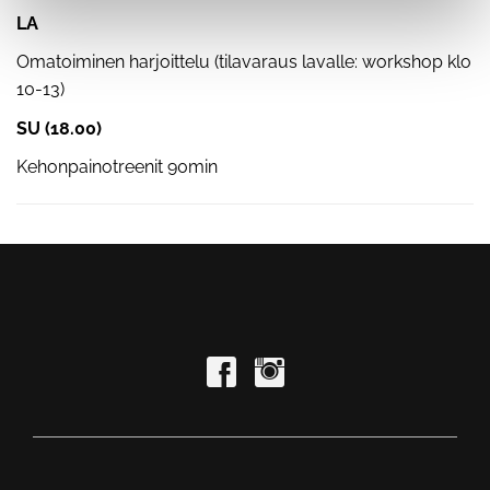
LA
Omatoiminen harjoittelu (tilavaraus lavalle: workshop klo
10-13)
SU (18.00)
Kehonpainotreenit 90min