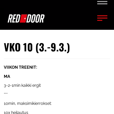
Naviga
Naviga
VKO 10 (3.-9.3.)
VIIKON TREENIT:
MA
3-2-1min kaikki ergit
***
10min, maksimikierrokset:
10x heilautus