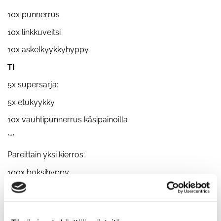
10x punnerrus
10x linkkuveitsi
10x askelkyykkyhyppy
TI
5x supersarja:
5x etukyykky
10x vauhtipunnerrus käsipainoilla
***
Pareittain yksi kierros:
100x boksihyppy
200x seinäpallo
3min lankku