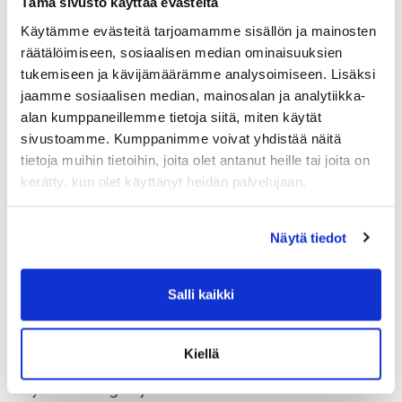
Tämä sivusto käyttää evästeitä
KE (16.00/19.00)
Käytämme evästeitä tarjoamamme sisällön ja mainosten
Painonnostoa
räätälöimiseen, sosiaalisen median ominaisuuksien
TO
tukemiseen ja kävijämäärämme analysoimiseen. Lisäksi
jaamme sosiaalisen median, mainosalan ja analytiikka-
Kehonpainotreenit
alan kumppaneillemme tietoja siitä, miten käytät
PE
sivustoamme. Kumppanimme voivat yhdistää näitä
tietoja muihin tietoihin, joita olet antanut heille tai joita on
"Virvan treeni"
kerätty, kun olet käyttänyt heidän palvelujaan.
Tempauksia
***
Näytä tiedot
10min, maksimikierrokset:
8x maastaveto
Salli kaikki
6x rinnalleveto riipusta
Kiellä
4x työntö
2x yleisliike tangon yli