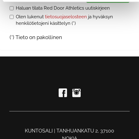
Haluan tilata Red Door Athletics uutiskirjeen
Olen lukenut
tietosuojaselosteen
ja hyväksyn
henkilötietojeni käsittelyn (*)
(*) Tieto on pakollinen
KUNTOSALI | TANHUANKATU 2, 37100
NOKIA