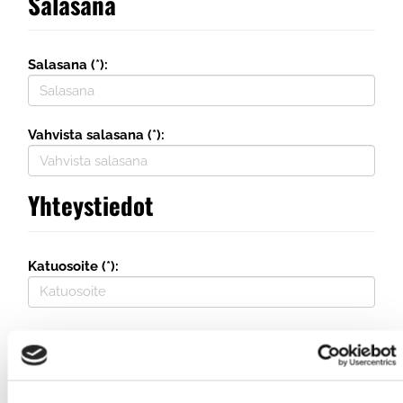
Salasana
Salasana (*):
Vahvista salasana (*):
Yhteystiedot
Katuosoite (*):
Maa (*):