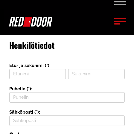
Naviga
Naviga
Henkilötiedot
Etu- ja sukunimi (*):
Puhelin (*):
Sähköposti (*):