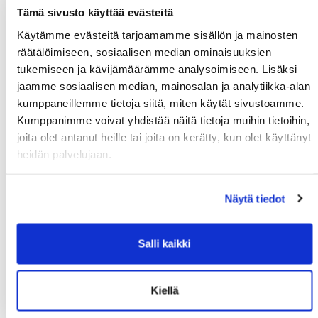
Tämä sivusto käyttää evästeitä
Suomi
Käytämme evästeitä tarjoamamme sisällön ja mainosten
Lisätiedot
räätälöimiseen, sosiaalisen median ominaisuuksien
tukemiseen ja kävijämäärämme analysoimiseen. Lisäksi
jaamme sosiaalisen median, mainosalan ja analytiikka-alan
Syntymäaika: (*)
kumppaneillemme tietoja siitä, miten käytät sivustoamme.
Kumppanimme voivat yhdistää näitä tietoja muihin tietoihin,
joita olet antanut heille tai joita on kerätty, kun olet käyttänyt
heidän palvelujaan.
Näytä tiedot
Huoltajan nimi:
Salli kaikki
Huoltajan hetu:
Kiellä
Rekisteröidy