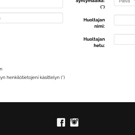
Syntymäaika:
(*)
Huoltajan
nimi:
Huoltajan
hetu:
en
n henkilötietojeni käsittelyn (*)