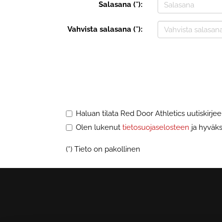
Salasana (*):
Vahvista salasana (*):
Haluan tilata Red Door Athletics uutiskirje
Olen lukenut
tietosuojaselosteen
ja hyväksy
(*) Tieto on pakollinen