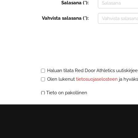
Salasana (*):
Vahvista salasana (*):
Haluan tilata Red Door Athletics uutiskirje
Olen lukenut
tietosuojaselosteen
ja hyväksy
(*) Tieto on pakollinen