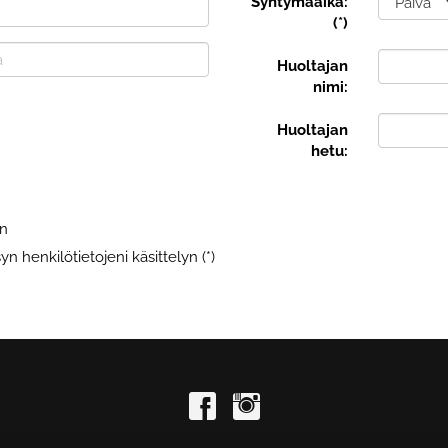
Syntymäaika:
(*)
Huoltajan
nimi:
Huoltajan
hetu:
en
n henkilötietojeni käsittelyn (*)